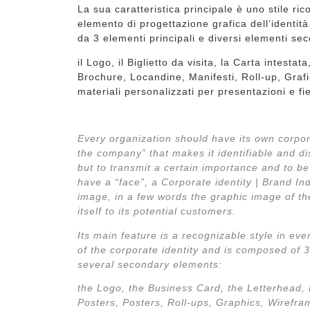
La sua caratteristica principale è uno stile ric
elemento di progettazione grafica dell’identi
da 3 elementi principali e diversi elementi sec
il Logo, il Biglietto da visita, la Carta intestat
Brochure, Locandine, Manifesti, Roll-up, Graf
materiali personalizzati per presentazioni e fi
Every organization should have its own corpora
the company” that makes it identifiable and di
but to transmit a certain importance and to be
have a “face”, a Corporate identity | Brand In
image, in a few words the graphic image of t
itself to its potential customers.
Its main feature is a recognizable style in ev
of the corporate identity and is composed of
several secondary elements:
the Logo, the Business Card, the Letterhead,
Posters, Posters, Roll-ups, Graphics, Wirefr