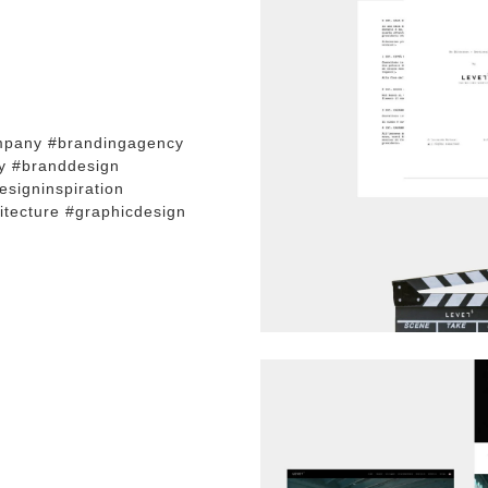
mpany #brandingagency
ty #branddesign
esigninspiration
hitecture #graphicdesign