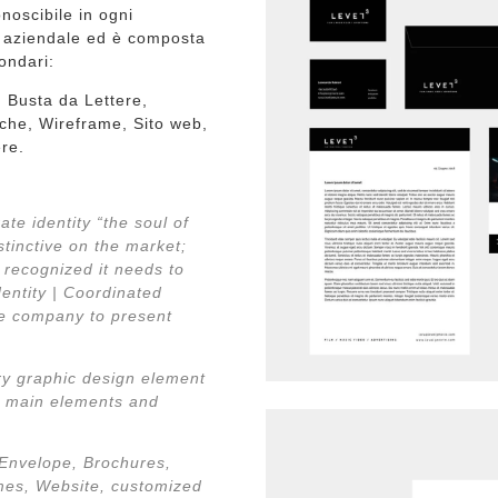
onoscibile in ogni
tà aziendale ed è composta
ondari:
a, Busta da Lettere,
iche, Wireframe, Sito web,
ere.
te identity “the soul of
stinctive on the market;
 recognized it needs to
dentity | Coordinated
he company to present
ery graphic design element
 3 main elements and
 Envelope, Brochures,
ames, Website, customized