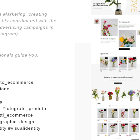
a Marketing, creating
ntity coordinated with the
dvertising campaigns in
stagram).
ionals guide you.
sito_ecommerce
ione
a
#fotografo_prodotti
otti_ecommerce
#graphic_design
ty #visualidentity