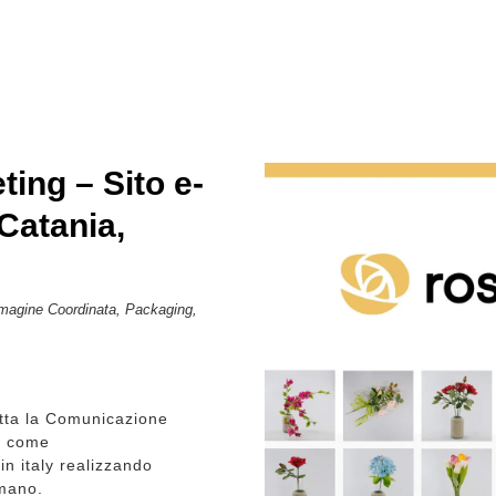
ing – Sito e-
Catania,
mmagine Coordinata, Packaging,
utta la Comunicazione
a come
n italy realizzando
 mano.