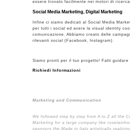
essere trovato facilmente nei motori di ricerca
Social Media Marketing, Digital Marketing
Infine ci siamo dedicati al Social Media Marke
per tutti i social ed avere la visual identity co
comunicazione. Abbiamo creato delle campagne
rilevanti social (Facebook, Instagram).
Siamo pronti per il tuo progetto! Fatti guidare 
Richiedi Informazioni
Marketing and Communication
We followed step by step from A to Z all the 
Marketing for a large company like roselainh
sponsors the Made in Italy artistically realiz