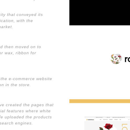
ty that conveyed its
cation, with the
market.
and then moved on to
or wax, ribbon for
n the e-commerce website
on in the store.
ve created the pages that
al features where white
e uploaded the products
 search engines.