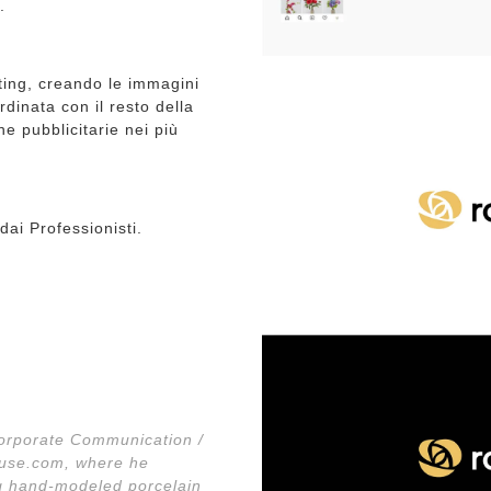
.
ting, creando le immagini
ordinata con il resto della
 pubblicitarie nei più
dai Professionisti.
Corporate Communication /
ouse.com, where he
ing hand-modeled porcelain